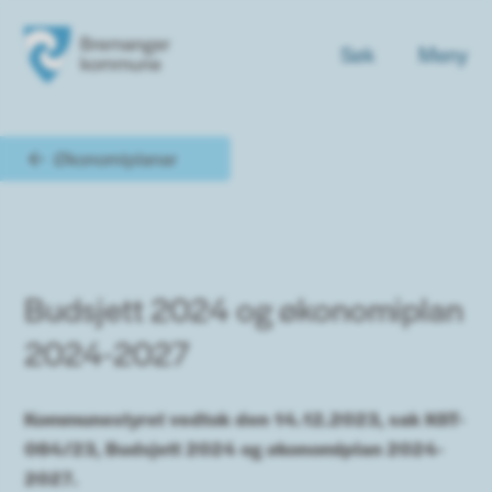
Søk
Meny
Bremanger kommune
Du er her:
Økonomiplanar
Budsjett 2024 og økonomiplan
2024-2027
Kommunestyret vedtok den 14.12.2023, sak KST-
084/23, Budsjett 2024 og økonomiplan 2024-
2027.