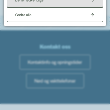
Til toppen
Godta alle
Kontakt oss
Kontaktinfo og opningstider
Nød og vakttelefonar