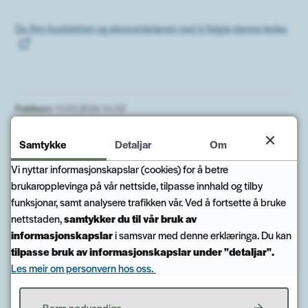
Du finn budsjettet og økonomiplanen ved å følgje denne lenka
Publisert
11.03.2024 14.02
Samtykke
Detaljar
Om
Vi nyttar informasjonskapslar (cookies) for å betre
brukaropplevinga på vår nettside, tilpasse innhald og tilby
Fann du det du leita etter?
funksjonar, samt analysere trafikken vår. Ved å fortsette å bruke
nettstaden,
samtykker du til vår bruk av
informasjonskapslar
i samsvar med denne erklæringa. Du kan
Ja
Nei
tilpasse bruk av informasjonskapslar under "detaljar".
Les meir om personvern hos oss.
Berre nødvendige