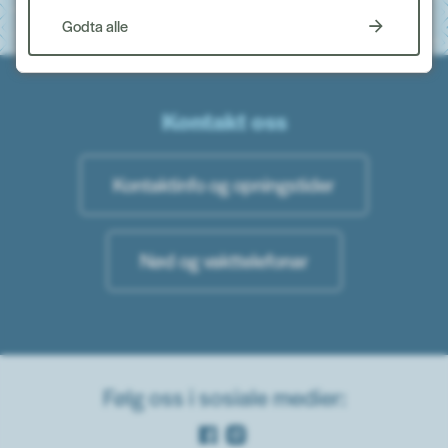
Godta alle
Kontakt oss
Kontaktinfo og opningstider
Nød og vakttelefonar
Følg oss i sosiale medier:
Facebook
Instagram