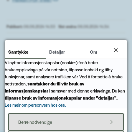
Publisert
06.06.2024 14.53
Sist endra
06.06.2024 14.54
Samtykke
Detaljar
Om
Vi nyttar informasjonskapslar (cookies) for å betre
Fann du det du leita etter?
brukaropplevinga på vår nettside, tilpasse innhald og tilby
funksjonar, samt analysere trafikken vår. Ved å fortsette å bruke
Ja
Nei
nettstaden,
samtykker du til vår bruk av
informasjonskapslar
i samsvar med denne erklæringa. Du kan
tilpasse bruk av informasjonskapslar under "detaljar".
Les meir om personvern hos oss.
Til toppen
Berre nødvendige