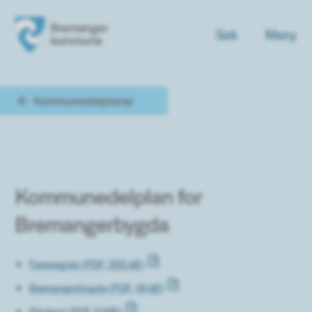
Søk
Meny
Bremanger kommune
Du er her:
Kommunedelplanar
Kommunedelplan for
Bremangerbygda
Føresegner
(PDF, 355 kB)
Bremangerbygda
(PDF, 18 kB)
Plankart
(PDF, 9 MB)