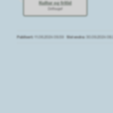
Kultur og fritid
Driftssjef
Publisert
11.06.2024 09.59
Sist endra
30.09.2024 08.