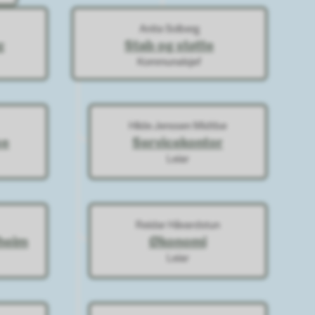
Anita Solberg
g
Stab og støtte
Kommunalsjef
Hilde Jenssen Midtbø
se
Servicekontor
Leiar
Reidar Håvardstun
heim
Økonomi
Leiar