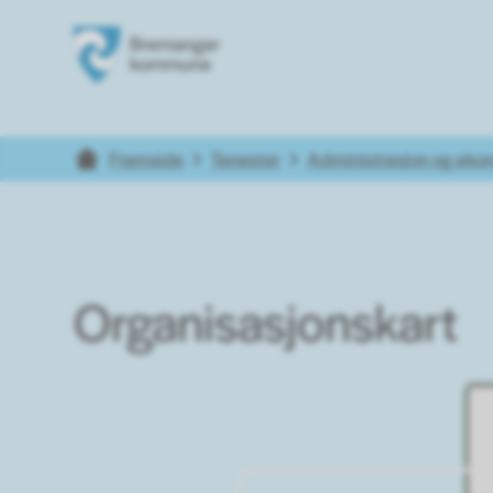
Bremanger kommune
Du er her:
Framside
Tenester
Administrasjon og øko
Organisasjonskart