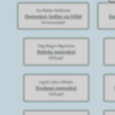
Gro Bakke Abildsnes
Oppvekst, kultur og fritid
Sa
Kommunalsjef
Dag Magne Nigardsøy
Kalvåg oppvekst
Driftssjef
Ingrid Leite Loftheim
Svelgen oppvekst
Driftssjef