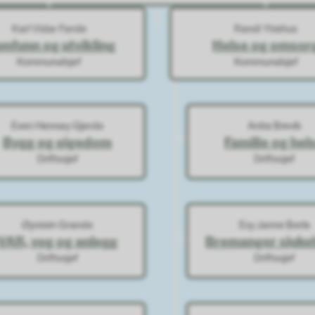
Karl Vidar Førde
Randi Ytrehus
mfunn og utvikling
Helse og omsor
Kommunalsjef
Kommunalsjef
Even Hennøy Gjerde
Anita Brevik
Bygg og eigedom
Familie og hel
Driftssjef
Driftssjef
Øystein Grande
Evy Janne Berle
VAR, veg og anlegg
Bremanger sjuke
Driftssjef
Driftssjef