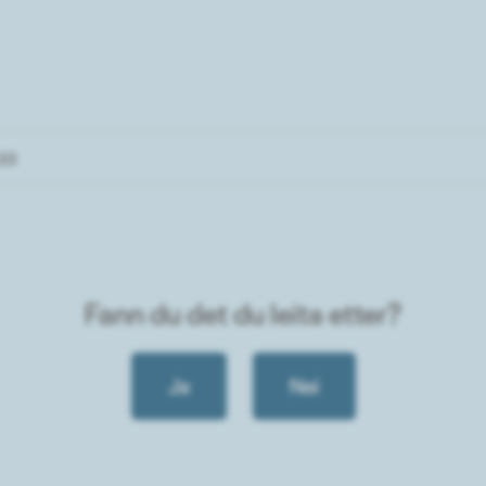
33
Fann du det du leita etter?
Ja
Nei