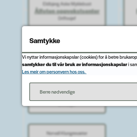
Eldbjørg Aske Myklebust
Ålfoten oppvekstsenter
Driftssjef
Samtykke
Helge Bakke
Davik oppvekst
Vi nyttar informasjonskapslar (cookies) for å betre brukarop
Driftssjef
samtykker du til vår bruk av informasjonskapslar
i sa
Les meir om personvern hos oss.
Kåre Magne Moe
Berre nødvendige
Hauge oppvekst
Driftssjef
Norvall Klungresæter