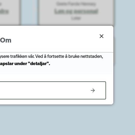
e
Grete Førde Hennøy
dre
Løn og personal
Leiar
Om
IT
tre
ysere trafikken vår. Ved å fortsette å bruke nettstaden,
apslar under "detaljar".