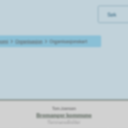
nomi
Organisasjon
Organisasjonskart
Tom Joensen
Bremanger kommune
Kommunedirektør