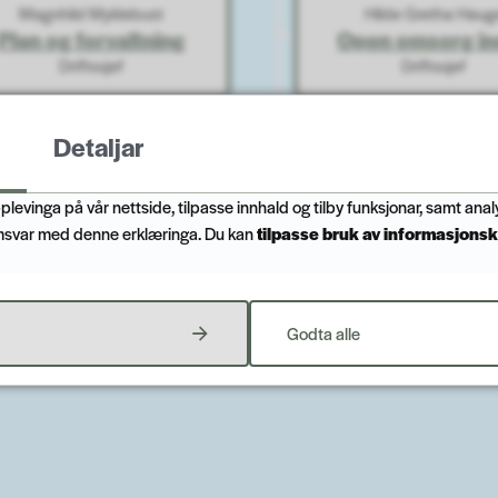
Magnhild Myklebust
Hilde Gretha Haug
Plan og forvaltning
Open omsorg in
Driftssjef
Driftssjef
Detaljar
Karine Igland
NAV
Open omsorg y
plevinga på vår nettside, tilpasse innhald og tilby funksjonar, samt anal
Driftssjef
msvar med denne erklæringa. Du kan
tilpasse bruk av informasjonsk
Godta alle