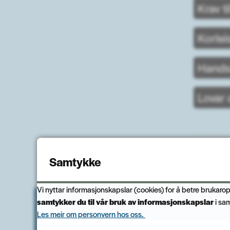
Krav t
Korlei
Hands
Lovar 
Publisert
Samtykke
Vi nyttar informasjonskapslar (cookies) for å betre brukarop
samtykker du til vår bruk av informasjonskapslar
i sa
Hilde Jenssen Midtbø
Les meir om personvern hos oss.