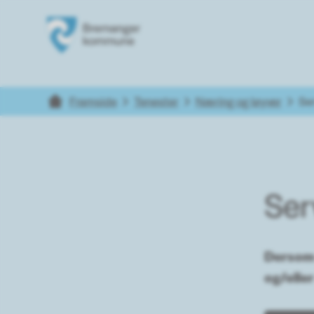
Bremanger kommune
Du er her:
Framside
Tenester
Næring og løyver
Se
Ser
Dersom 
og/elle