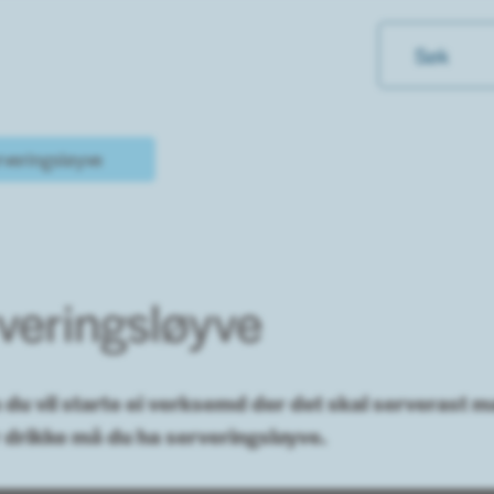
rveringsløyve
veringsløyve
du vil starte ei verksemd der det skal serverast m
r drikke må du ha serveringsløyve.