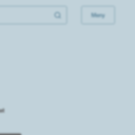
Meny
at