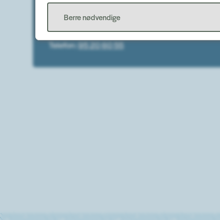
Leiar
Berre nødvendige
E-post
hilde.jensen.midtbo@bremanger.kommu
Telefon
95 20 60 55