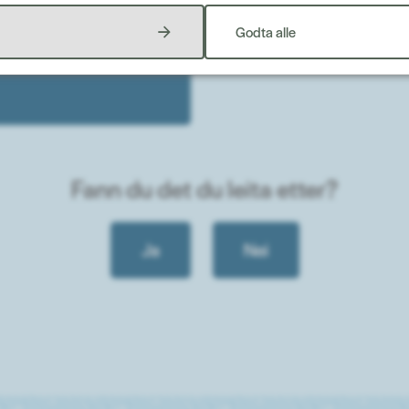
 for servicekontoret
Godta alle
ne.no
Fann du det du leita etter?
Ja
Nei