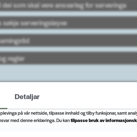
il dei som skal vere ansvarleg for serveringa
s søkje serveringsløyve
amingstid
og reglar
08.04.2024 11.14
Sist endra
13.06.2025 10.25
Detaljar
plevinga på vår nettside, tilpasse innhald og tilby funksjonar, samt anal
msvar med denne erklæringa. Du kan
tilpasse bruk av informasjonsk