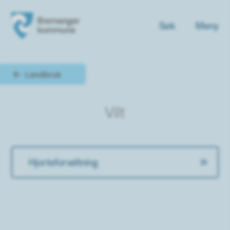
Søk
Meny
Bremanger kommune
Du er her:
Landbruk
Vilt
Hjorteforvaltning