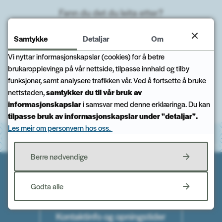
Fann du det du leita etter?
Samtykke
Detaljar
Om
Ja
Nei
Vi nyttar informasjonskapslar (cookies) for å betre
brukaropplevinga på vår nettside, tilpasse innhald og tilby
funksjonar, samt analysere trafikken vår. Ved å fortsette å bruke
nettstaden,
samtykker du til vår bruk av
Til toppen
informasjonskapslar
i samsvar med denne erklæringa. Du kan
tilpasse bruk av informasjonskapslar under "detaljar".
Les meir om personvern hos oss.
Berre nødvendige
Kontakt oss
Godta alle
Kontaktinfo og opningstider