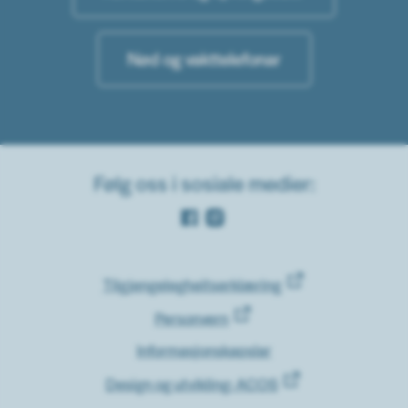
Nød og vakttelefonar
Følg oss i sosiale medier:
Facebook
Instagram
Tilgjengelegheitserklæring
Personvern
Informasjonskapslar
Design og utvikling: ACOS