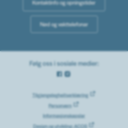
Kontaktinfo og opningstider
Nød og vakttelefonar
Følg oss i sosiale medier:
Facebook
Instagram
Tilgjengelegheitserklæring
Personvern
Informasjonskapslar
Design og utvikling: ACOS