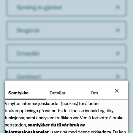
Spreiing av gjødsel
Skogbruk
Driveplikt
Gardskart
Samtykke
Detaljar
Om
Produsentnummer
Vi nyttar informasjonskapslar (cookies) for å betre
brukaropplevinga på vår nettside, tilpasse innhald og tilby
funksjonar, samt analysere trafikken vår. Ved å fortsette å bruke
nettstaden,
samtykker du til vår bruk av
informasjonskapslar
i samsvar med denne erklæringa. Du kan