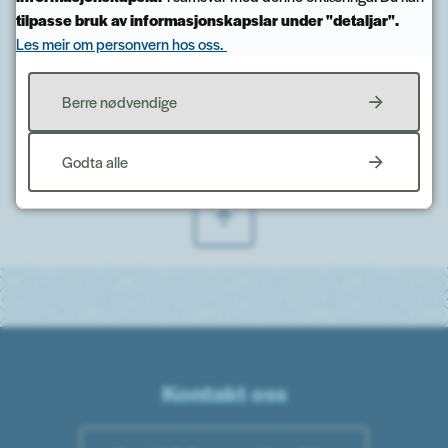
tilpasse bruk av informasjonskapslar under "detaljar".
Fann du det du leita etter?
Les meir om personvern hos oss.
Berre nødvendige
Ja
Nei
Godta alle
Til toppen
Kontakt oss