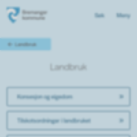
Søk
Meny
Bremanger kommune
Du er her:
Landbruk
Landbruk
Konsesjon og eigedom
Tilskotsordningar i landbruket