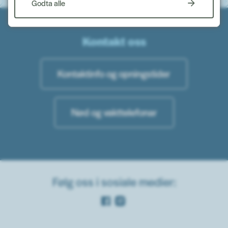
Godta alle
Kontakt oss
Kontaktinfo og opningstider
Nød og vakttelefonar
Følg oss i sosiale medier:
Facebook
Instagram