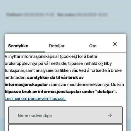
Publisert
08.06.2024 11.45
Sist endra
08.06.2024 12.02
Samtykke
Detaljar
Om
Fann du det du leita etter?
Vi nyttar informasjonskapslar (cookies) for å betre
brukaropplevinga på vår nettside, tilpasse innhald og tilby
funksjonar, samt analysere trafikken vår. Ved å fortsette å bruke
Ja
Nei
nettstaden,
samtykker du til vår bruk av
informasjonskapslar
i samsvar med denne erklæringa. Du kan
tilpasse bruk av informasjonskapslar under "detaljar".
Les meir om personvern hos oss.
Til toppen
Berre nødvendige