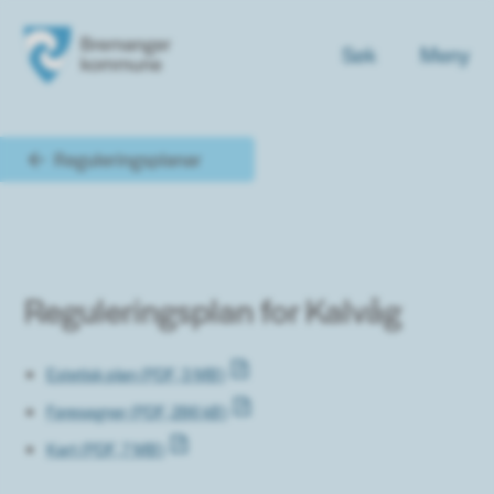
Søk
Meny
Bremanger kommune
Du er her:
Reguleringsplanar
Reguleringsplan for Kalvåg
Estetisk plan
(PDF, 3 MB)
Føresegner
(PDF, 286 kB)
Kart
(PDF, 7 MB)