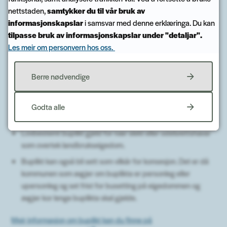
Konsesjon for kjøp av landbrukseigedom
nettstaden,
samtykker du til vår bruk av
informasjonskapslar
i samsvar med denne erklæringa. Du kan
Saksgang for konsesjonssøknad
tilpasse bruk av informasjonskapslar under "detaljar".
Les meir om personvern hos oss.
Brot på konsesjonsvilkår
Berre nødvendige
Buplikt
Godta alle
Det er to ulike former for buplikt:
Lovbestemt buplikt gjeld for nær slekt eller odelsrettshavar
som overtek landbrukseigedom.
Buplikt kan også bli sett som vilkår for konsesjon. Det er då
kommunen som avgjer om buplikta er personleg eller
upersonleg og set frist for busetting på eigedommen og
avgjer kor lenge buplikta skal gjelde.
Meir informasjon om buplikt kan du finne på