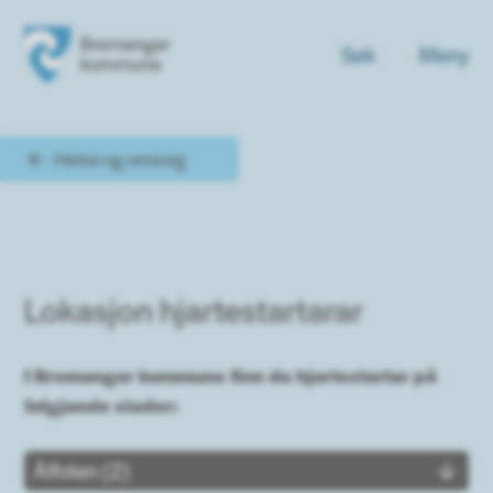
Søk
Meny
Bremanger kommune
Du er her:
Helse og omsorg
Lokasjon hjartestartarar
I Bremanger kommune finn du hjartestartar på
følgjande stader:
Ålfoten (2)