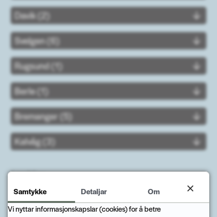
Davik (2)
Svelgen (6)
Rugsund (1)
Berle (1)
Bremanger (5)
Kalvåg (3)
Lenkjer
Samtykke
Detaljar
Om
Hjartestartarregisteret
Vi nyttar informasjonskapslar (cookies) for å betre