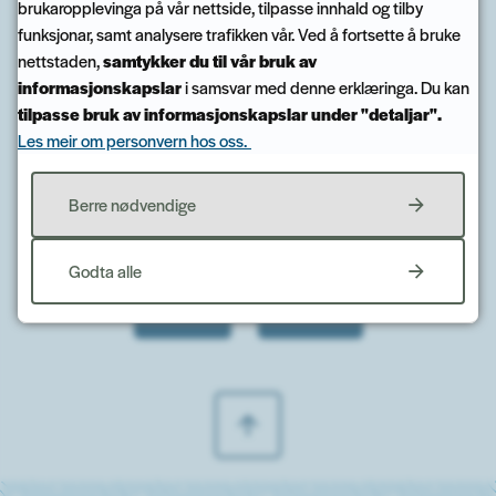
brukaropplevinga på vår nettside, tilpasse innhald og tilby
funksjonar, samt analysere trafikken vår. Ved å fortsette å bruke
nettstaden,
samtykker du til vår bruk av
informasjonskapslar
i samsvar med denne erklæringa. Du kan
Publisert
10.06.2024 13.23
Sist endra
21.11.2024 14.21
tilpasse bruk av informasjonskapslar under "detaljar".
Les meir om personvern hos oss.
Berre nødvendige
Fann du det du leita etter?
Godta alle
Ja
Nei
Til toppen