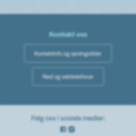
Kontakt oss
Kontaktinfo og opningstider
Nød og vakttelefonar
Følg oss i sosiale medier:
Facebook
Instagram