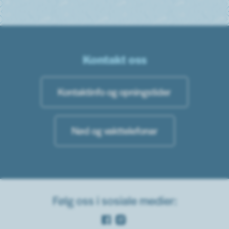
Kontakt oss
Kontaktinfo og opningstider
Nød og vakttelefonar
Følg oss i sosiale medier:
Facebook
Instagram