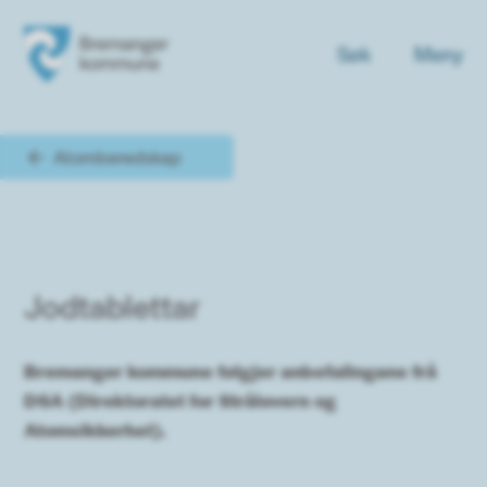
Søk
Meny
Bremanger kommune
Du er her:
Atomberedskap
Jodtablettar
Bremanger kommune følgjer anbefalingane frå
DSA (Direktoratet for Strålevern og
Atomsikkerhet).