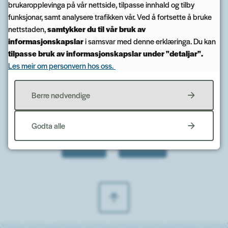
brukaropplevinga på vår nettside, tilpasse innhald og tilby
funksjonar, samt analysere trafikken vår. Ved å fortsette å bruke
nettstaden,
samtykker du til vår bruk av
informasjonskapslar
i samsvar med denne erklæringa. Du kan
Publisert
09.04.2024 15.08
Sist endra
06.06.2024 10.38
tilpasse bruk av informasjonskapslar under "detaljar".
Les meir om personvern hos oss.
Berre nødvendige
Fann du det du leita etter?
Godta alle
Ja
Nei
Til toppen